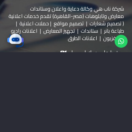
شركة ناب هي وكالة دعاية واعلان و
ستاندات
معارض
و
تابلوهات
(مصر-القاهرة) تقدم خدمات اعلانية
( تصميم شعارات | تصميم مواقع | حملات اعلانية |
طباعة بانر | ستاندات | تجهيز المعارض | اعلانات راديو
وتليفزيون | اعلانات الطرق
موقعنا على خرائط جوجل
01228535118
nabadv2009@gmail.com