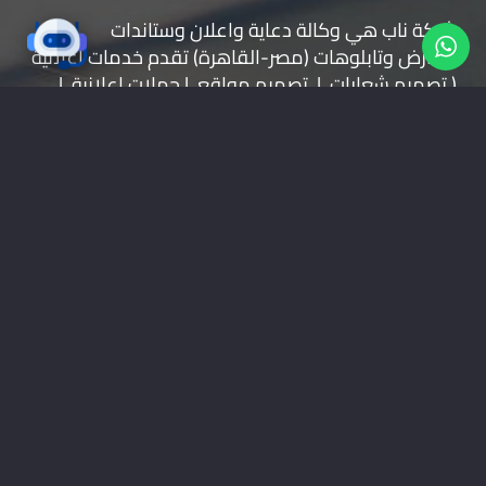
شركة ناب هي وكالة دعاية واعلان و
ستاندات
معارض
و
تابلوهات
(مصر-القاهرة) تقدم خدمات اعلانية
( تصميم شعارات | تصميم مواقع | حملات اعلانية |
طباعة بانر | ستاندات | تجهيز المعارض | اعلانات راديو
وتليفزيون | اعلانات الطرق
موقعنا على خرائط جوجل
01228535118
nabadv2009@gmail.com