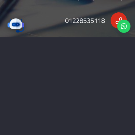
01228535118
nabadv2009@gmail.com