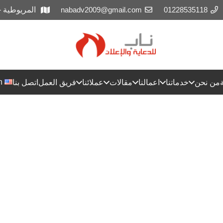
01228535118
nabadv2009@gmail.com
المريوطية 
h
من نحن
خدماتنا
اعمالنا
مقالات
عملائنا
فريق العمل
اتصل بنا