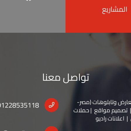
المشاريع
تواصل معنا
عارض
و
تابلوهات
(مصر-
01228535118
 | تصميم مواقع | حملات
| اعلانات راديو