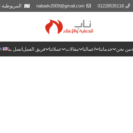
01228535118
nabadv2009@gmail.com
المريوطية 
h
من نحن
خدماتنا
اعمالنا
مقالات
عملائنا
فريق العمل
اتصل بنا