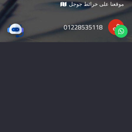
موقعنا على خرائط جوجل
01228535118
nabadv2009@gmail.com