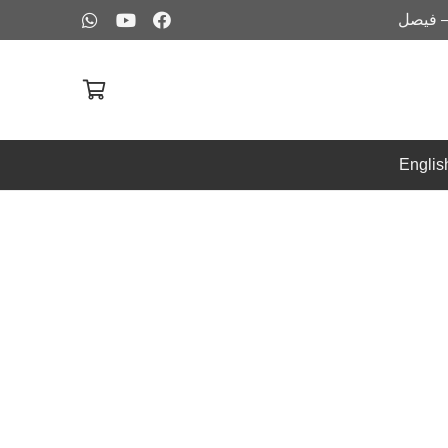
– فيصل
Englis