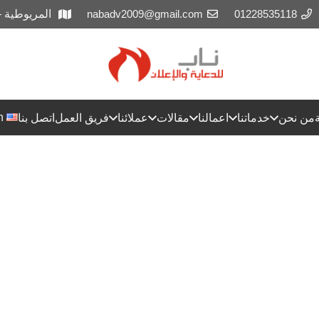
01228535118
nabadv2009@gmail.com
المريوطية 
h
من نحن
خدماتنا
اعمالنا
مقالات
عملائنا
فريق العمل
اتصل بنا