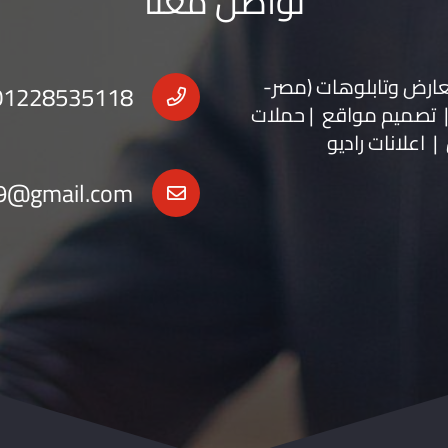
تواصل معنا
عارض
و
تابلوهات
(مصر-
01228535118
 | تصميم مواقع | حملات
| اعلانات راديو
9@gmail.com