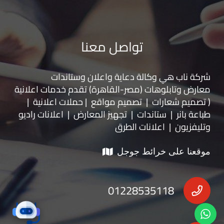
تواصل معنا
شركة ناب هي وكالة دعاية واعلان و
ستاندات
معارض
و
تابلوهات
(مصر-القاهرة) تقدم خدمات اعلانية
( تصميم شعارات | تصميم مواقع | حملات اعلانية |
طباعة بانر | ستاندات | تجهيز المعارض | اعلانات راديو
وتليفزيون | اعلانات الطرق
موقعنا على خرائط جوجل
01228535118