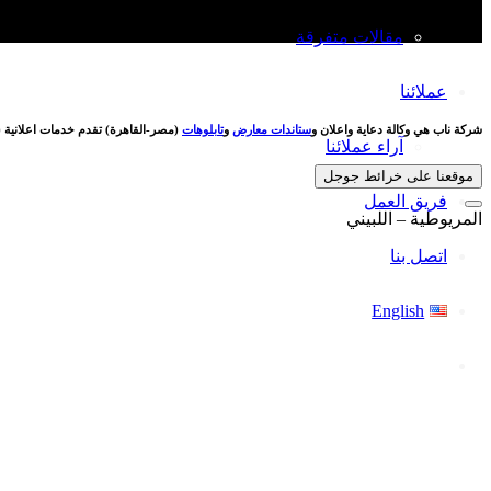
مقالات متفرقة
عملائنا
شركة ناب هي وكالة دعاية واعلان و
ستاندات معارض
و
تابلوهات
(مصر-القاهرة) تقدم خدمات اعلانية (
آراء عملائنا
موقعنا على خرائط جوجل
فريق العمل
المريوطية – اللبيني
اتصل بنا
English