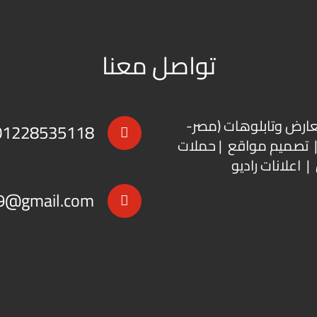
تواصل معنا
عارض
و
تابلوهات
(مصر-
01228535118
 | تصميم مواقع | حملات
| اعلانات راديو
9@gmail.com