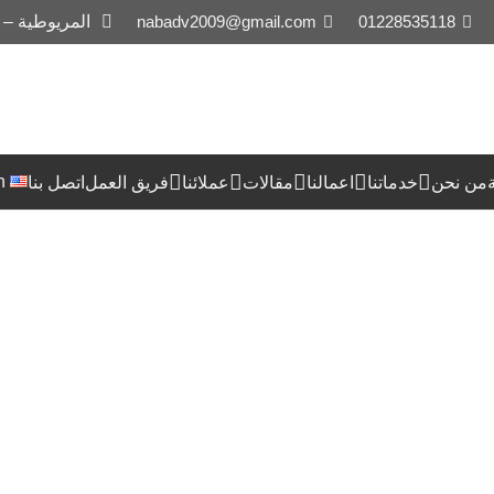
01228535118
nabadv2009@gmail.com
المريوطية –
h
من نحن
خدماتنا
اعمالنا
مقالات
عملائنا
فريق العمل
اتصل بنا