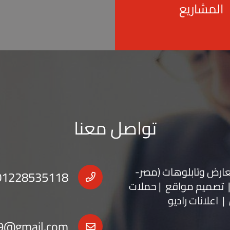
المشاريع
تواصل معنا
عارض
و
تابلوهات
(مصر-
01228535118
 | تصميم مواقع | حملات
| اعلانات راديو
9@gmail.com