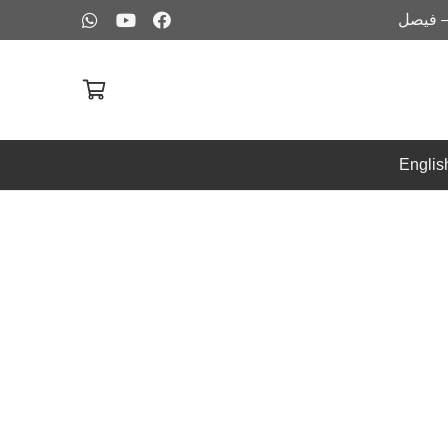
– فيصل
Englis