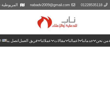
01228535118
nabadv2009@gmail.com
المريوطية 
h
من نحن
خدماتنا
اعمالنا
مقالات
عملائنا
فريق العمل
اتصل بنا