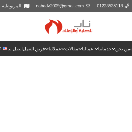
01228535118
nabadv2009@gmail.com
المريوطية 
h
من نحن
خدماتنا
اعمالنا
مقالات
عملائنا
فريق العمل
اتصل بنا