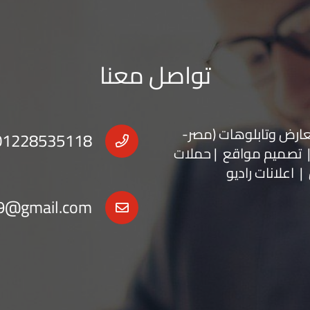
تواصل معنا
عارض
و
تابلوهات
(مصر-
01228535118
 | تصميم مواقع | حملات
| اعلانات راديو
9@gmail.com