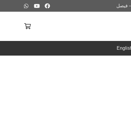
– فيصل
Englis