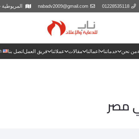
01228535118
nabadv2009@gmail.com
المريوطية 
h
من نحن
خدماتنا
اعمالنا
مقالات
عملائنا
فريق العمل
اتصل بنا
ي مصر