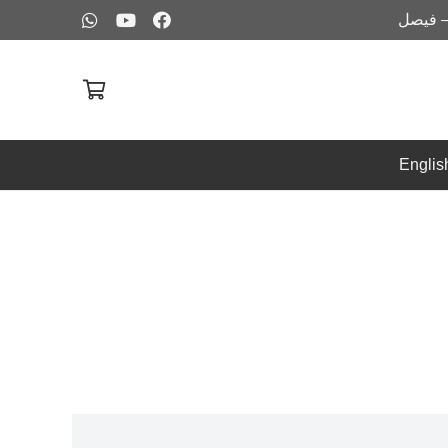
– فيصل
Englis