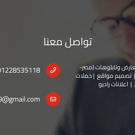
تواصل معنا
عارض
و
تابلوهات
(مصر-
01228535118
 | تصميم مواقع | حملات
| اعلانات راديو
9@gmail.com