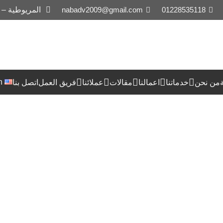
01228535118
nabadv2009@gmail.com
المريوطية –
h
من نحن
خدماتنا
اعمالنا
مقالات
عملائنا
فريق العمل
اتصل بنا