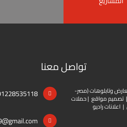
المشاريع
تواصل معنا
عارض
و
تابلوهات
(مصر-
01228535118
 | تصميم مواقع | حملات
| اعلانات راديو
9@gmail.com