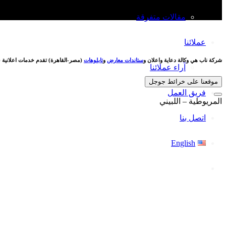
مقالات متفرقة
عملائنا
شركة ناب هي وكالة دعاية واعلان و
ستاندات معارض
و
تابلوهات
(مصر-القاهرة) تقدم خدمات اعلانية (
آراء عملائنا
موقعنا على خرائط جوجل
فريق العمل
المريوطية – اللبيني
اتصل بنا
English