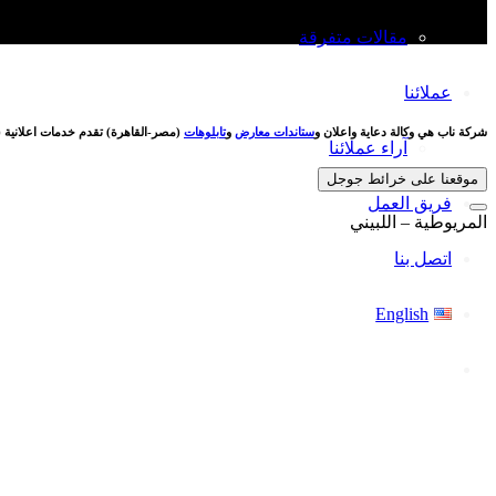
مقالات متفرقة
عملائنا
شركة ناب هي وكالة دعاية واعلان و
ستاندات معارض
و
تابلوهات
(مصر-القاهرة) تقدم خدمات اعلانية (
آراء عملائنا
موقعنا على خرائط جوجل
فريق العمل
المريوطية – اللبيني
اتصل بنا
English