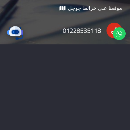
موقعنا على خرائط جوجل
01228535118
nabadv2009@gmail.com