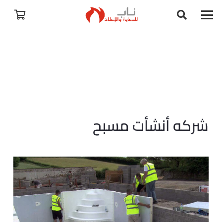
شركه أنشأت مسبح