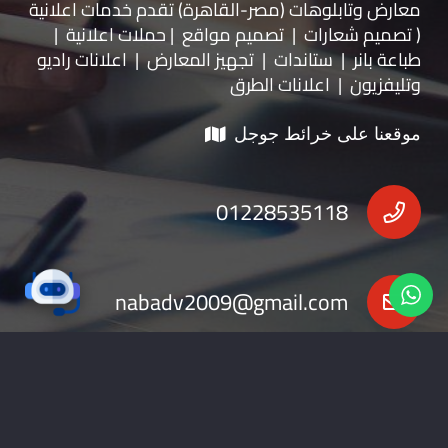
معارض
و
تابلوهات
(مصر-القاهرة) تقدم خدمات اعلانية
( تصميم شعارات | تصميم مواقع | حملات اعلانية |
طباعة بانر | ستاندات | تجهيز المعارض | اعلانات راديو
وتليفزيون | اعلانات الطرق
موقعنا على خرائط جوجل
01228535118
nabadv2009@gmail.com