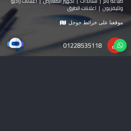
طباعة بانر | ستاندات | تجهيز المعارض | اعلانات راديو
وتليفزيون | اعلانات الطرق
موقعنا على خرائط جوجل
01228535118
nabadv2009@gmail.com