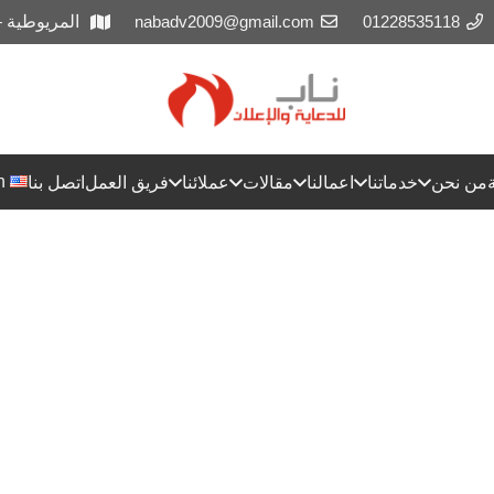
01228535118
nabadv2009@gmail.com
المريوطية 
h
من نحن
خدماتنا
اعمالنا
مقالات
عملائنا
فريق العمل
اتصل بنا