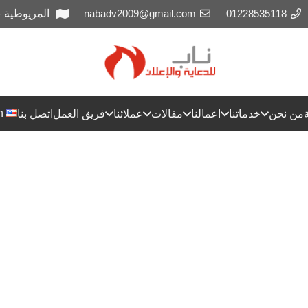
01228535118
nabadv2009@gmail.com
المريوطية 
h
من نحن
خدماتنا
اعمالنا
مقالات
عملائنا
فريق العمل
اتصل بنا