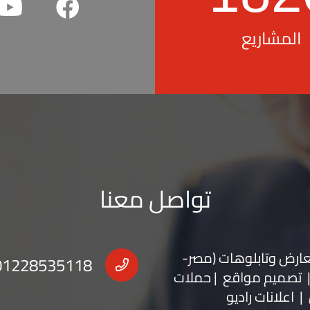
المشاريع
تواصل معنا
عارض
و
تابلوهات
(مصر-
01228535118
 | تصميم مواقع | حملات
| اعلانات راديو