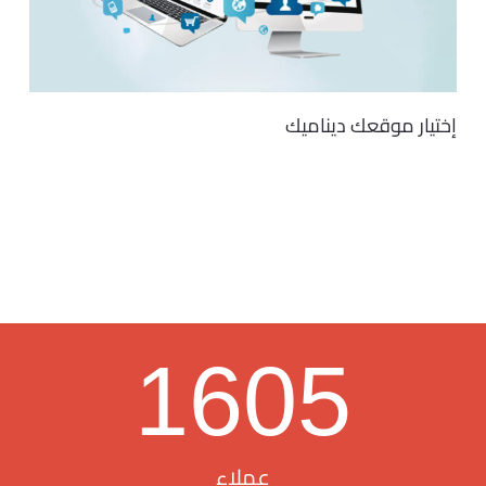
إختيار موقعك ديناميك
1605
عملاء