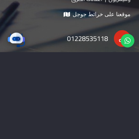
موقعنا على خرائط جوجل
01228535118
nabadv2009@gmail.com