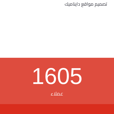
تصميم مواقع دايناميك
1605
عملاء