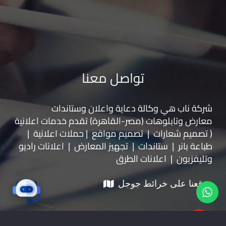
تواصل معنا
شركة ناب هي وكالة دعاية واعلان و
ستاندات
معارض
و
تابلوهات
(مصر-القاهرة) تقدم خدمات اعلانية
( تصميم شعارات | تصميم مواقع | حملات اعلانية |
طباعة بانر | ستاندات | تجهيز المعارض | اعلانات راديو
وتليفزيون | اعلانات الطرق
موقعنا على خرائط جوجل
01228535118