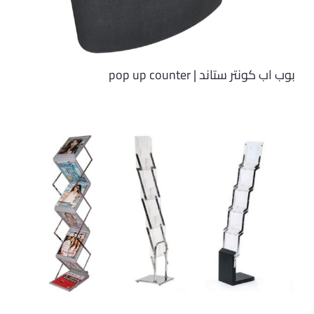
بوب اب كونتر ستاند | pop up counter