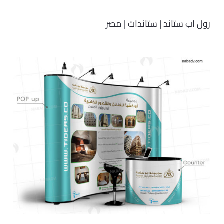
رول اب ستاند | ستاندات | مصر