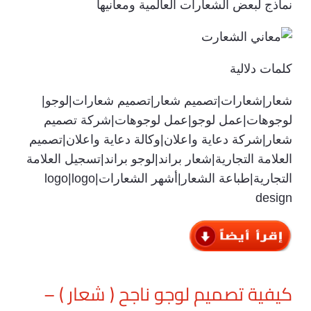
نماذج لبعض الشعارات العالمية ومعانيها
كلمات دلالية
شعار|شعارات|تصميم شعار|تصميم شعارات|لوجو|
لوجوهات|عمل لوجو|عمل لوجوهات|شركة تصميم
شعار|شركة دعاية واعلان|وكالة دعاية واعلان|تصميم
العلامة التجارية|شعار براند|لوجو براند|تسجيل العلامة
التجارية|طباعة الشعار|أشهر الشعارات|logo|logo
design
كيفية تصميم لوجو ناجح ( شعار ) –