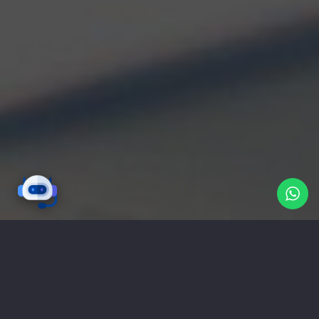
تواصل معنا
شركة ناب هي وكالة دعاية واعلان و
ستاندات
معارض
و
تابلوهات
(مصر-القاهرة) تقدم خدمات اعلانية
( تصميم شعارات | تصميم مواقع | حملات اعلانية |