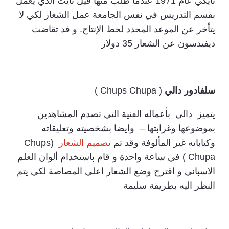
نايكي عام 1971 عندما طلب منها فيل نايت الذي يعمل
بقسم التدريس في نفس الجامعة عمل الشعار لكي لا
يتأخر عن الموعد المحدد لخط الإنتاج. و فد تقاضت
ديفيدسون عن الشعار 35 دولار
سلفادور دالي
( Chups Chupa )
يتميز دالي بأعماله الفنية التي تصدم المشاهدين
بموضوعها وغرابتها – وايضا بشخصيته وتعليقاته
وكتاباته غير المألوفة وقد تم
تصميم الشعار
(Chups
Chupa ) في ساعة واحدة و قام باستخدام ألوان العلم
الاسباني و اقترح وضع الشعار اعلي المصاصة لكي يتم
النظر اليه بطريقة سليمة