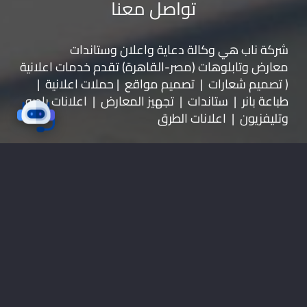
تواصل معنا
شركة ناب هي وكالة دعاية واعلان و
ستاندات
معارض
و
تابلوهات
(مصر-القاهرة) تقدم خدمات اعلانية
( تصميم شعارات | تصميم مواقع | حملات اعلانية |
طباعة بانر | ستاندات | تجهيز المعارض | اعلانات راديو
وتليفزيون | اعلانات الطرق
موقعنا على خرائط جوجل
01228535118
nabadv2009@gmail.com