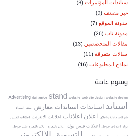
ستاندات المؤتمرات
(8)
غير مصنف
(9)
مدونة الموقع
(7)
مدونة ناب
(26)
مقالات المتخصصين
(13)
مقالات متفرقة
(11)
نماذج المطبوعات
(16)
وسوم عامة
stand
Advertising
dainamice
website
web site design
website design
استاند
استاندات
استاندات معارض
استند
اسماء
اعلان
اعلانات
اعلانات الانترنت
شركات دعاية واعلان
اعلانات الفيس
اعلانات فيس بوك
بوك
اعلانات جوجل
اعلان بالنقرة
اعلان بالنقرة على جوجل
التسويق الالكتروني