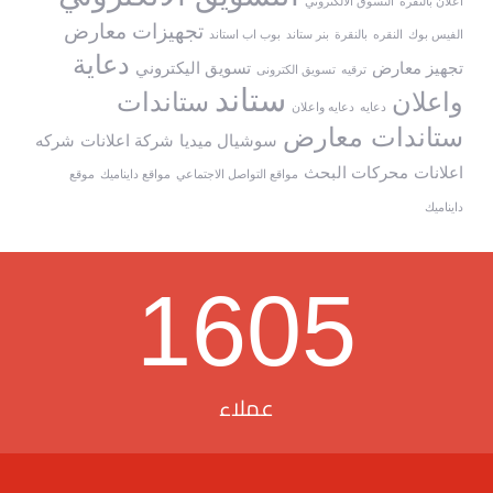
اعلان بالنقره
التسوق الالكتروني
تجهيزات معارض
الفيس بوك
النقره
بالنقرة
بنر ستاند
بوب اب استاند
دعاية
تجهيز معارض
تسويق اليكتروني
ترقيه
تسويق الكترونى
ستاند
واعلان
ستاندات
دعايه
دعايه واعلان
ستاندات معارض
سوشيال ميديا
شركة اعلانات
شركه
اعلانات
محركات البحث
مواقع التواصل الاجتماعي
مواقع دايناميك
موقع
دايناميك
1605
عملاء