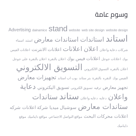
وسوم عامة
stand
Advertising
dainamice
website
web site design
website design
استاند
استاندات
استاندات معارض
استند
اسماء
اعلان
اعلانات
اعلانات الانترنت
شركات دعاية واعلان
اعلانات الفيس
اعلانات فيس بوك
بوك
اعلانات جوجل
اعلان بالنقرة
اعلان بالنقرة على جوجل
التسويق الالكتروني
اعلان بالنقره
التسوق الالكتروني
تجهيزات معارض
الفيس بوك
النقره
بالنقرة
بنر ستاند
بوب اب استاند
دعاية
تجهيز معارض
تسويق اليكتروني
ترقيه
تسويق الكترونى
ستاند
واعلان
ستاندات
دعايه
دعايه واعلان
ستاندات معارض
سوشيال ميديا
شركة اعلانات
شركه
اعلانات
محركات البحث
مواقع التواصل الاجتماعي
مواقع دايناميك
موقع
دايناميك