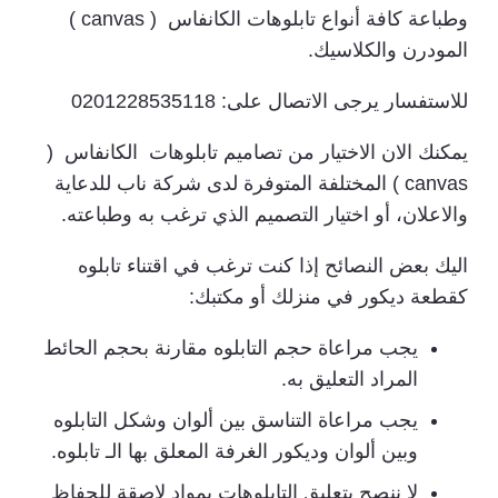
وطباعة كافة أنواع تابلوهات الكانفاس ( canvas )
المودرن والكلاسيك.
للاستفسار يرجى الاتصال على: 0201228535118
يمكنك الان الاختيار من تصاميم تابلوهات الكانفاس (
canvas ) المختلفة المتوفرة لدى شركة ناب للدعاية
والاعلان، أو اختيار التصميم الذي ترغب به وطباعته.
اليك بعض النصائح إذا كنت ترغب في اقتناء تابلوه
كقطعة ديكور في منزلك أو مكتبك:
يجب مراعاة حجم التابلوه مقارنة بحجم الحائط
المراد التعليق به.
يجب مراعاة التناسق بين ألوان وشكل التابلوه
وبين ألوان وديكور الغرفة المعلق بها الـ تابلوه.
لا ننصح بتعليق التابلوهات بمواد لاصقة للحفاظ