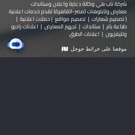
شركة ناب هي وكالة دعاية واعلان و
ستاندات
معارض
و
تابلوهات
(مصر-القاهرة) تقدم خدمات اعلانية
( تصميم شعارات | تصميم مواقع | حملات اعلانية |
طباعة بانر | ستاندات | تجهيز المعارض | اعلانات راديو
وتليفزيون | اعلانات الطرق
موقعنا على خرائط جوجل
01228535118
nabadv2009@gmail.com