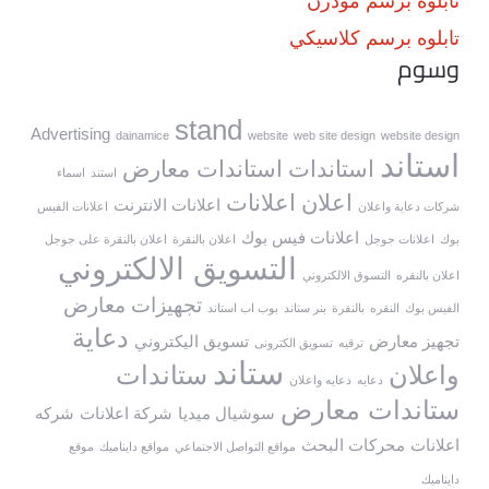
تابلوه برسم مودرن
تابلوه برسم كلاسيكي
وسوم
stand
Advertising
dainamice
website
web site design
website design
استاند
استاندات
استاندات معارض
استند
اسماء
اعلان
اعلانات
اعلانات الانترنت
شركات دعاية واعلان
اعلانات الفيس
اعلانات فيس بوك
بوك
اعلانات جوجل
اعلان بالنقرة
اعلان بالنقرة على جوجل
التسويق الالكتروني
اعلان بالنقره
التسوق الالكتروني
تجهيزات معارض
الفيس بوك
النقره
بالنقرة
بنر ستاند
بوب اب استاند
دعاية
تجهيز معارض
تسويق اليكتروني
ترقيه
تسويق الكترونى
ستاند
واعلان
ستاندات
دعايه
دعايه واعلان
ستاندات معارض
سوشيال ميديا
شركة اعلانات
شركه
اعلانات
محركات البحث
مواقع التواصل الاجتماعي
مواقع دايناميك
موقع
دايناميك