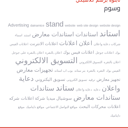
تابلوه برسم كلاسيكي
وسوم
stand
Advertising
dainamice
website
web site design
website design
استاند
استاندات
استاندات معارض
استند
اسماء
اعلان
اعلانات
اعلانات الانترنت
شركات دعاية واعلان
اعلانات الفيس
اعلانات فيس بوك
بوك
اعلانات جوجل
اعلان بالنقرة
اعلان بالنقرة على جوجل
التسويق الالكتروني
اعلان بالنقره
التسوق الالكتروني
تجهيزات معارض
الفيس بوك
النقره
بالنقرة
بنر ستاند
بوب اب استاند
دعاية
تجهيز معارض
تسويق اليكتروني
ترقيه
تسويق الكترونى
ستاند
واعلان
ستاندات
دعايه
دعايه واعلان
ستاندات معارض
سوشيال ميديا
شركة اعلانات
شركه
اعلانات
محركات البحث
مواقع التواصل الاجتماعي
مواقع دايناميك
موقع
دايناميك