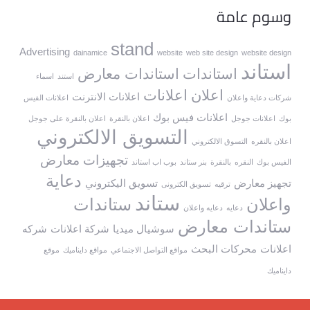
وسوم عامة
stand
Advertising
dainamice
website
web site design
website design
استاند
استاندات
استاندات معارض
استند
اسماء
اعلان
اعلانات
اعلانات الانترنت
شركات دعاية واعلان
اعلانات الفيس
اعلانات فيس بوك
بوك
اعلانات جوجل
اعلان بالنقرة
اعلان بالنقرة على جوجل
التسويق الالكتروني
اعلان بالنقره
التسوق الالكتروني
تجهيزات معارض
الفيس بوك
النقره
بالنقرة
بنر ستاند
بوب اب استاند
دعاية
تجهيز معارض
تسويق اليكتروني
ترقيه
تسويق الكترونى
ستاند
واعلان
ستاندات
دعايه
دعايه واعلان
ستاندات معارض
سوشيال ميديا
شركة اعلانات
شركه
اعلانات
محركات البحث
مواقع التواصل الاجتماعي
مواقع دايناميك
موقع
دايناميك