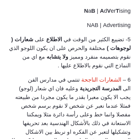
N
a
B
|
A
d
V
er
T
ising
NAB | Advertising
5- تضييع الكثير من الوقت في
الاطلاع
على
شعارات (
لوجوهات )
مختلفة والحرص على ان يكون اللوجو الذي
نقوم بتصميمه منفرد ومميز
ولا يتشابه
مع اي من
النماذج التي نقوم بالاطلاع عليها .
6 –
الشعارات الناجحة
تنتمي في مدارس الفن
الى
المدرسة التجريدية
وعليه فان اي شعار (لوجو)
يجب الا يكون معبرا بقدر ما يكون مجردا من طبيعته
فمثلا عندما نعبر عن شخص لا نقوم برسم شخص
مفصلا وانما خط وعلى رأسة دائرة مثلا ويمكننا
الاستعانة في ذلك بالأشكال الهندسية بعد تحريفها
وتشكيلها لتعبر عن الفكره او نربط بين الاشكال