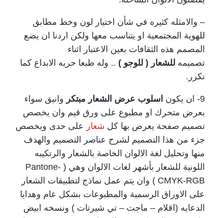
– والامثله كثيره في شأن اختيار لون وخط مطابق
للهوية المجتمعية او يتناسب معها ولكن اردنا ان يضع
المصمم هذه الثقافات بعين الاعتبار اثناء
تصميمه
للشعار ( للوجو )
.. وله طبعا حريه الابداع كما
نكرر.
9- ان يكون
اسلوب عرض الشعار مبتكر
وانيق سواء
بعرض متحرك او مطبوع على ورق قيم وان يخصص
تصميم صفحة يعرض بها كل
شعار
على حدى ويخصص
جزء من هذا التصميم لشرح عناصر التصميم والهدف
منها وتحليل لغة الالوان الخاصة بالشعار والرتكيبه
اللونية للشعار بأشهر لغات الالوان وهي ( Pantone-
CMYK-RGB ) وان يتم عمل نماذج لتطبيقات الشعار
على الاوراق الرسمية والمطبوعات بشكل عام وهدايا
الدعايه (اقلام – ماجت – تي شيرتات ) ونسخه ابيض