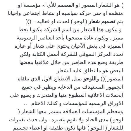
) هو الشعار المصور او المصمم للأي :- مؤسسة او
منظمه او حتى حركه سياسيه او نشاط اجتماعي واحيانا
يتم
تصميم شعار
( لوجو ) لحدث او فعاليه – (((
و يتكون هذا الشعار من اسم الشركة مكتوبا بخط
مميز , ويكون عادة مصحوبا بأحد العناصر الرسومية
المميزة فى بعض الآحيان يحتوى على شعار أو عبارة
تحدد المركز السوقى للشركة أسفل الكتابة ولكن
طريقة وضع هذه العناصر من خلال علاقتها ببعضها
البعض هو ما نطلق عليه الشعار
المصور ))) و
اللوجو
يمثل الانطباع الاول الذي يتلقاه
الجمهور المستهدف من الدعايه ويظهر في جميع
الحملات الاعلانيه المطبوع منها والمتحرك و يطبع على
الاوراق الرسميه للمؤسسات و كذلك الاختام ..
ومعظم المؤسسات العملاقه يستمر معها الشعار (
لوجو ) مدى الحياه ولا تقوم بتغييره . وان حدث تغييرات
للشعار ( اللوجو ) فانها تكون طفيفه او اعطاء تجسيم