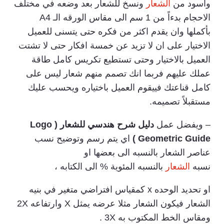
واسود من
الشعار
ونسخ للشعار بعد وضعه في مختلف
الاحجام بدءاً من 1 سم الى مقاس الورقه الـ A4
بأكملها وان يقدم اكثر من فكره حتى يتسنى للعميل
الاختيار على ان لا تزيد عن خمسة افكار حتى لا تشتت
العميل بالاختيار وحتى تستطيع تكريس كامل طاقة
عملك عليهم فربما انك تصمم منهم شعار ليس على
كامل قناعتك فييقوم العميل باختياره ويحسب عليك
مستقبلاً تصميمه.
– ويفضل عمل
دليل شرح هندسي للشعار ( Logo
Geometric Guide )
اي يتم رسم وتوضيح نسب
عناصر الشعار بالنسبه الى بعضها او
نسبه
الشعار
بالنسبه المئوية % الى الكتابه ،
او تحديد الوحده x كمقياس افتراضي متغير في بنيه
الشعار فيكون الشعار مثلا عرضه يمثل X وارتفاعه 2X
ومقاس الخط المكتوب به 3X .