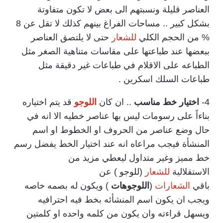
العناصر قليلة ونسبتهم الى بعض لا تكون متفاوتة
بشكل كبير .. مساحات الفراغ بينهم كذلك لا تقل عن 8
% من الحجم الكلي
للشعار
حتى لا يلتصق العناصر
ببعضها عند طباعتها على مقاسات متناهية الصغر مثل
الطباعه على الاقلام في طباعات غير دقيقة مثل
طباعات السلك اسكرين .
4-
اختيار خط مناسب
.. ان كان
اللوجو
قد يتم اختياره
بناءاً على رسومات ليس بها عناصر خطيه الا انه في
حال وضع عناصر من الحروف او الخطوط او اسم
المنشأة فيجب مراعاه انه عند اختيار الخط يفضل رسم
خط مميز وغير متداول ليعطي مزيد من
الاستقلالية
للشعار
(للوجو ) عن
باقي
الشعارات
(
اللوجوهات
) ويكون له بصمه خاصه
ويجب ان يكون اسم المنشأئه بخط فيه احترافيه
ويسهل قراءته وان يكون من كلمه واحده او كلمتين