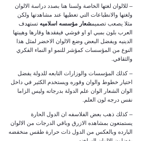
– للالوان لغتها الخاصة ولسنا هنا بصدد دراسة الالوان
ولغتها والانطباعات التي تعطيها عند مشاهدتها ولكن
مثلا يصعب تصميم
شعار مؤسسه اسلاميه
تستهدف
العرب بلون بمبي او او فوشي فيفقدها وقارها وهيبتها
الدينيه ويفضل البعض وضع الالوان الاخضر لمثل هذا
النوع من المؤسسات كمؤشر للنمو او النماء الفكري
والثقافي.
– كذلك المؤسسات والوزارات التابعه للدولة يفضل
اختيار خطوط والوان وقوره ويستخدم الكثير في داخل
الوان الشعار الوان علم الدولة بدرجاته وليس الزاما
نفس درجه لون العلم.
– كذلك ذهب بعض الفلاسفه ان الدول الحارة
يستمتعون بمشاهده الازرق وباقي الدرجات من الالوان
البارده وبالعكس من الدول ذات حرارة طقس منخفضه
يفضلون الالوان الساخنه.