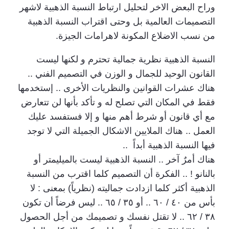
وراح البعض الاخر لتحليل ارتباط النسبة الذهبية لاشهر
التصميمات العالمية بل وحتى اقتراب النسبة الذهبية
من نسب الاضلاع المكونة لاهرامات الجيزة.
النسبة الذهبية نظرية جمالية تحترم و لكنها ليست
القانون الوحيد للجمال و الوزن في التصميم الفني ..
هناك عشرات القوانين والنظريات الأخرى .. إستخدمها
فقط في المكان التي تصلح له و تأكد بأنها لن تتعارض
مع أي قانون أو شرط أهم منها و إلا فستفسد عليك
العمل .. هناك الملايين الاشكال الجميلة التي لا توجد
فيها النسبة الذهبية أبداً ..
هناك أمرٌ آخر .. النسبة الذهبية ليست بالميليمتر أو
بالنانو ! .. الفكرة أن التصميم كلما اقترب من النسبة
الذهبية أكثر كلما ازدادت جماليته (نظرياً) بمعنى : لا
بأس من ٤٠ / ٦٠ .. أو ٣٥ / ٦٥ .. ليس فرضاً أن تكون
٣٨ / ٦٢ .. لا تقتل نفسك و تصميمك من أجل الحصول