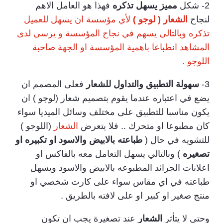
2- شكل
مميز يسهل تذكره
فهذا هو العامل الاهم
لنجاح
الشعار ( لوجو )
لأي مؤسسة ان يسهل للعميل
تذكره وبالتالي يسهم في نجاح المؤسسة و يرسي لدى
المشاهد انطباعا باهمية المؤسسة او الجهة صاحبة
اللوجو .
3-
سهولة التطبيق والتداول
للشعار
فعلى المصمم ان
يضع في اعتباره عندما يقوم بتصميم شعار (لوجو ) ان
يكون مناسبا للتطبيق على مختلف وسائل الميديا سواء
كان مطبوعا او متحرك .. فلا يتعرض
الشعار
(اللوجو )
للتشويه في حال (
طباعته بالابيض والاسود او تكبيره او
تصغيره
) وبالتالي يسهل التعامل معه بالفاكس او
اعلانات الجرائد المطبوعه بالابيض والاسود ويسهل
طباعته في اي مقاس سواء على كارت شخصي او
منتج صغير او كبير او على لافته بالطريق .
وحتى لا يتأثر
الشعار
عند تصغيرة يجب ان تكون