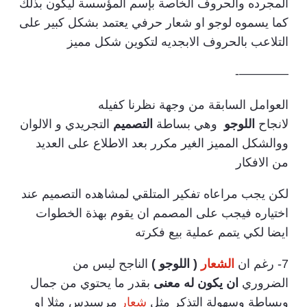
المجرده والحروف الخاصة بإسم المؤسسة ليكون بذلك
كما يسموه لوجو او شعار حرفي يعتمد بشكل كبير على
التلاعب بالحروف الابجديه لتكوين شكل مميز
————-
العوامل السابقة من وجهة نظرنا كفيله
لانجاح
اللوجو
وهي بساطة
التصميم
التجريدي و الالوان
ووالشكل المميز الغير مكرر بعد الاطلاع على العديد
من الافكار
لكن يجب مراعاه تفكير المتلقي لمشاهده التصميم عند
اختياره فيجب على المصمم ان يقوم بهذة الخطوات
ايضا لكي يتمم عملية بيع فكرته
7- رغم ان
الشعار
( اللوجو )
الناجح ليس من
الضروري
ان يكون له معنى
بقدر ما يحتوي من جمال
وبساطة وسهولة التذكر مثل
شعار
مرسيدس مثلا او