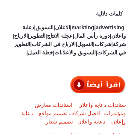
كلمات دلالية
markting|advertising
|الاعلان|التسويق|دعاية
واعلان|دورة رأس المال|عجلة الانتاج|التطوير|الارباح|
شركة|شركات|التمويل|الارباح في الشركات|التطوير
في الشركات|التسويق والاعلانات|خطة العمل|
ستاندات دعاية واعلان
استاندات معارض
ومؤتمرات
افضل شركات تصميم مواقع
دعاية
وإعلان
دعاية واعلان
تصميم شعار