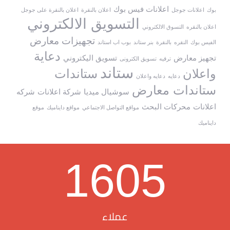
اعلانات فيس بوك
بوك
اعلانات جوجل
اعلان بالنقرة
اعلان بالنقرة على جوجل
التسويق الالكتروني
اعلان بالنقره
التسوق الالكتروني
تجهيزات معارض
الفيس بوك
النقره
بالنقرة
بنر ستاند
بوب اب استاند
دعاية
تجهيز معارض
تسويق اليكتروني
ترقيه
تسويق الكترونى
ستاند
واعلان
ستاندات
دعايه
دعايه واعلان
ستاندات معارض
سوشيال ميديا
شركة اعلانات
شركه
اعلانات
محركات البحث
مواقع التواصل الاجتماعي
مواقع دايناميك
موقع
دايناميك
1605
عملاء