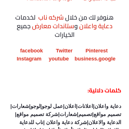
هنوفر لك من خلال
شركه ناب
لخدمات
دعاية واعلان
و
ستاندات معارض
جميع
الخيارات
facebook
Twitter
Pinterest
Instagram
youtube
business.google
كلمات دلالية:
دعاية واعلان|اعلانات|اعلان|عمل لوجو|لوجو|شعارات|
تصميم مواقع|تصميم|شعارات|شركة تصميم مواقع|
الدعاية والاعلان|شركة دعاية واعلان |ناب للدعاية