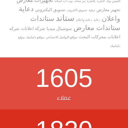
تجهيزات معارض
الفيس بوك
النقره
بالنقرة
بنر ستاند
بوب اب استاند
دعاية
تجهيز معارض
تسويق اليكتروني
ترقيه
تسويق الكترونى
ستاند
واعلان
ستاندات
دعايه
دعايه واعلان
ستاندات معارض
سوشيال ميديا
شركة اعلانات
شركه
اعلانات
محركات البحث
مواقع التواصل الاجتماعي
مواقع دايناميك
موقع
دايناميك
1605
عملاء