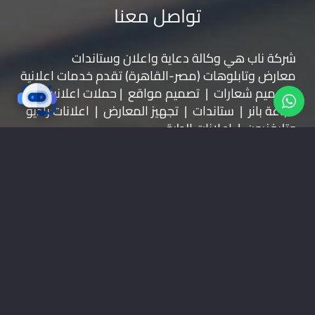
تواصل معنا
شركة ناب هي وكالة دعاية واعلان و
ستاندات
معارض
و
تابلوهات
(مصر-القاهرة) تقدم خدمات اعلانية
( تصميم شعارات | تصميم مواقع | حملات اعلانية |
طباعة بانر | ستاندات | تجهيز المعارض | اعلانات راديو
وتليفزيون | اعلانات الطرق
موقعنا على خرائط جوجل
01228535118
nabadv2009@gmail.com