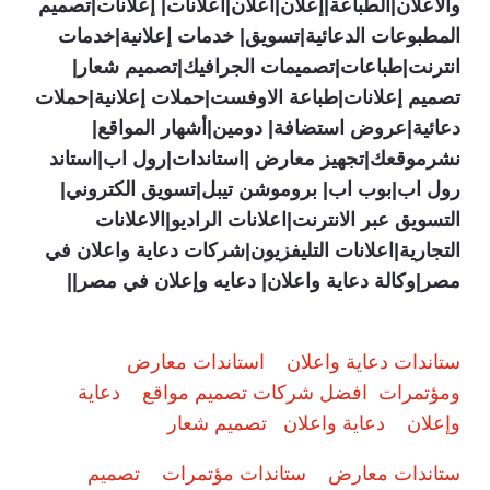
والاعلان|الطباعة|إعلان|أعلان|أعلانات| إعلانات|تصميم
المطبوعات الدعائية|تسويق| خدمات إعلانية|خدمات
انترنت|طباعات|تصميمات الجرافيك|تصميم شعار|
تصميم إعلانات|طباعة الاوفست|حملات إعلانية|حملات
دعائية|عروض استضافة| دومين|أشهار المواقع|
نشرموقعك|تجهيز معارض |استاندات|رول اب|استاند
رول اب|بوب اب| بروموشن تيبل|تسويق الكتروني|
التسويق عبر الانترنت|اعلانات الراديو|الاعلانات
التجارية|اعلانات التليفزيون|شركات دعاية واعلان في
مصر|وكالة دعاية واعلان| دعايه وإعلان في مصر||
ستاندات دعاية واعلان
استاندات معارض
ومؤتمرات
افضل شركات تصميم مواقع
دعاية
وإعلان
دعاية واعلان
تصميم شعار
ستاندات معارض
ستاندات مؤتمرات
تصميم