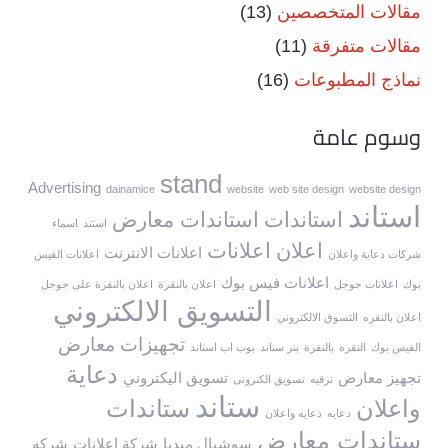
مقالات المتخصصين
(13)
مقالات متفرقة
(11)
نماذج المطبوعات
(16)
وسوم عامة
stand
Advertising
dainamice
website
web site design
website design
استاند
استاندات
استاندات معارض
استند
اسماء
اعلان
اعلانات
اعلانات الانترنت
شركات دعاية واعلان
اعلانات الفيس
اعلانات فيس بوك
بوك
اعلانات جوجل
اعلان بالنقرة
اعلان بالنقرة على جوجل
التسويق الالكتروني
اعلان بالنقره
التسوق الالكتروني
تجهيزات معارض
الفيس بوك
النقره
بالنقرة
بنر ستاند
بوب اب استاند
دعاية
تجهيز معارض
تسويق اليكتروني
ترقيه
تسويق الكترونى
ستاند
واعلان
ستاندات
دعايه
دعايه واعلان
ستاندات معارض
سوشيال ميديا
شركة اعلانات
شركه