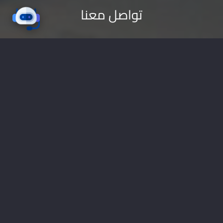
تواصل معنا
شركة ناب هي وكالة دعاية واعلان و
ستاندات
معارض
و
تابلوهات
(مصر-القاهرة) تقدم خدمات اعلانية
( تصميم شعارات | تصميم مواقع | حملات اعلانية |
طباعة بانر | ستاندات | تجهيز المعارض | اعلانات راديو
وتليفزيون | اعلانات الطرق
موقعنا على خرائط جوجل
01228535118
nabadv2009@gmail.com