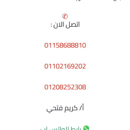
✆
اتصل الان :
01158688810
01102169202
01208252308
أ/ كريم فتحي
رابط الواتس اب