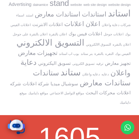
stand
Advertising
dainamice
website
web site design
website design
استاند
استاندات
استاندات معارض
استند
اسماء
اعلان
اعلانات
اعلانات الانترنت
شركات دعاية واعلان
اعلانات الفيس
اعلانات فيس بوك
بوك
اعلانات جوجل
اعلان بالنقرة
اعلان بالنقرة على جوجل
التسويق الالكتروني
اعلان بالنقره
التسوق الالكتروني
تجهيزات معارض
الفيس بوك
النقره
بالنقرة
بنر ستاند
بوب اب استاند
دعاية
تجهيز معارض
تسويق اليكتروني
ترقيه
تسويق الكترونى
ستاند
واعلان
ستاندات
دعايه
دعايه واعلان
ستاندات معارض
سوشيال ميديا
شركة اعلانات
شركه
اعلانات
محركات البحث
مواقع التواصل الاجتماعي
مواقع دايناميك
موقع
دايناميك
1605