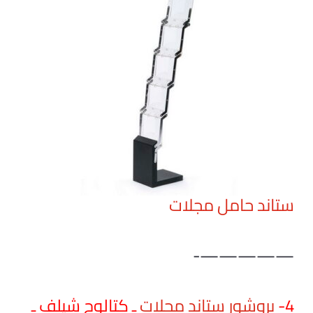
ستاند حامل مجلات
—————-
4-
بروشور ستاند مجلات
ـ كتالوج شيلف ـ