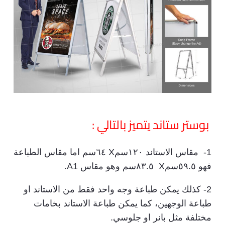
بوستر ستاند يتميز بالتالي :
1- مقاس الاستاند ١٢٠سمX ٦٤سم اما مقاس الطباعة
فهو ٥٩.٥سمX ٨٣.٥سم وهو مقاس A1.
2- كذلك يمكن طباعة وجه واحد فقط من الاستاند او
طباعة الوجهين، كما يمكن طباعة الاستاند بخامات
مختلفة مثل بانر او جلوسي.