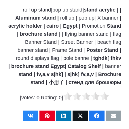
roll up stand|pop up stand
|stand acrylic |
|
Aluminum stand |
roll up | pop up| X banner
|
acrylic holder | cairo | Egypt |
Promotion
Stand
| brochure stand |
| flying banner stand | flag
Banner Stand | Street Banner | beach flag
banner stand | Frame Stand |
Poster Stand
|
round displays flag | pole banne
| tghdk[ fhkv
| brochure stand Egypt| Catalog Shelf |
banner
stand | fv,a,v sjhk] | sjhk] fv,a,v | Brochure
stand | 小册子 | стенд для брошюры
]
0
Rating:
0
[votes: